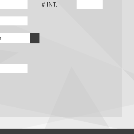
# INT.
n